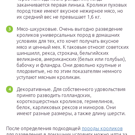
заканчивается первая линька. Кролики пуховых
пород тоже имеют вкусное нежирное мясо, но
их средний вес не превышает 1,6 кг.
Мясо-шкурковые. Очень выгодно разведение
кроликов универсальных пород в домашних
условиях для тех, кто хочет получать вкусное
мясо и ценный мех. К таковым относят советских
шиншилл, рекса, строкача, бельгийских
великанов, американских (белых или голубых),
бабочку и фландра. Они довольно крупные и
плодовитые, но по этим показателям немного
уступают мясным кроликам.
Декоративные. Для собственного удовольствия
принято разводить голландских,
короткошерстных кроликов, гермелинов,
белок, карликовых рексов и миноров. Они
имеют разные размеры, а также длину шерсти.
После определения подходящей
породы кроликов
для разведения в домашних условиях можно идти за