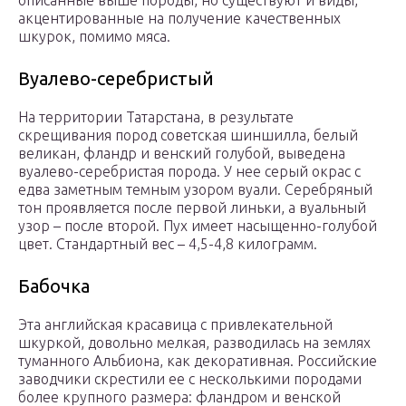
описанные выше породы, но существуют и виды,
акцентированные на получение качественных
шкурок, помимо мяса.
Вуалево-серебристый
На территории Татарстана, в результате
скрещивания пород советская шиншилла, белый
великан, фландр и венский голубой, выведена
вуалево-серебристая порода. У нее серый окрас с
едва заметным темным узором вуали. Серебряный
тон проявляется после первой линьки, а вуальный
узор – после второй. Пух имеет насыщенно-голубой
цвет. Стандартный вес – 4,5-4,8 килограмм.
Бабочка
Эта английская красавица с привлекательной
шкуркой, довольно мелкая, разводилась на землях
туманного Альбиона, как декоративная. Российские
заводчики скрестили ее с несколькими породами
более крупного размера: фландром и венской