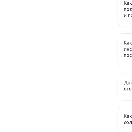
Как
под
и 
Как
инс
по
Дре
ого
Как
сол