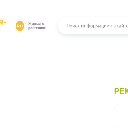
R-
Журнал о
RU
растениях
РЕ