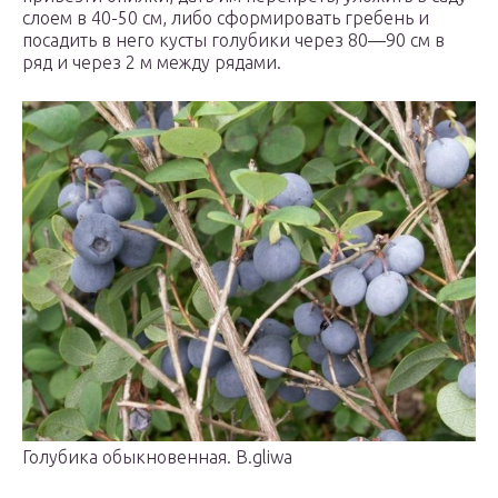
слоем в 40-50 см, либо сформировать гребень и
посадить в него кусты голубики через 80—90 см в
ряд и через 2 м между рядами.
Голубика обыкновенная. B.gliwa