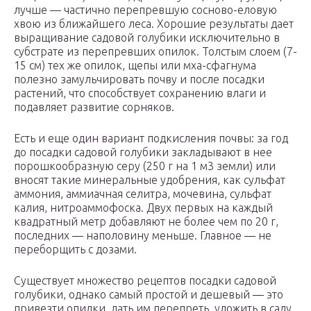
лучше — частично перепревшую сосново-еловую
хвою из ближайшего леса. Хорошие результаты дает
выращивание садовой голубики исключительно в
субстрате из перепревших опилок. Толстым слоем (7-
15 см) тех же опилок, щепы или мха-сфагнума
полезно замульчировать почву и после посадки
растений, что способствует сохранению влаги и
подавляет развитие сорняков.
Есть и еще один вариант подкисления почвы: за год
до посадки садовой голубики закладывают в нее
порошкообразную серу (250 г на 1 м3 земли) или
вносят такие минеральные удобрения, как сульфат
аммония, аммиачная селитра, мочевина, сульфат
калия, нитроаммофоска. Двух первых на каждый
квадратный метр добавляют не более чем по 20 г,
последних — наполовину меньше. Главное — не
переборщить с дозами.
Существует множество рецептов посадки садовой
голубики, однако самый простой и дешевый — это
привезти опилки, дать им перепреть, уложить в саду