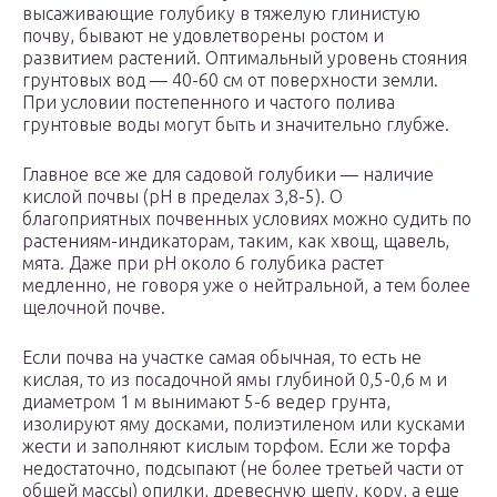
высаживающие голубику в тяжелую глинистую
почву, бывают не удовлетворены ростом и
развитием растений. Оптимальный уровень стояния
грунтовых вод — 40-60 см от поверхности земли.
При условии постепенного и частого полива
грунтовые воды могут быть и значительно глубже.
Главное все же для садовой голубики — наличие
кислой почвы (рН в пределах 3,8-5). О
благоприятных почвенных условиях можно судить по
растениям-индикаторам, таким, как хвощ, щавель,
мята. Даже при рН около 6 голубика растет
медленно, не говоря уже о нейтральной, а тем более
щелочной почве.
Если почва на участке самая обычная, то есть не
кислая, то из посадочной ямы глубиной 0,5-0,6 м и
диаметром 1 м вынимают 5-6 ведер грунта,
изолируют яму досками, полиэтиленом или кусками
жести и заполняют кислым торфом. Если же торфа
недостаточно, подсыпают (не более третьей части от
общей массы) опилки, древесную щепу, кору, а еще