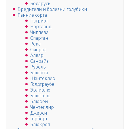
Беларусь
Вредители и болезни голубики
Ранние сорта
Патриот
Нортланд
Чиппева
Спартан
Река
Сиерра
Алвар
Санрайз
Рубель
Блюэтта
Шантеклер
Голдтраубе
Эрлиблю
Блюголд
Блюрей
Чентеклир
Джерси
Герберт
Блюкроп