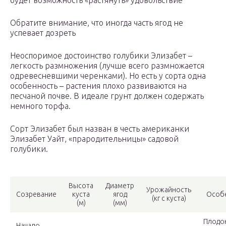
будет возможность «растянуть» удовольствие
Обратите внимание, что иногда часть ягод не
успевает дозреть
Неоспоримое достоинство голубики Элизабет –
легкость размножения (лучше всего размножается
одревесневшими черенками). Но есть у сорта одна
особенность – растения плохо развиваются на
песчаной почве. В идеале грунт должен содержать
немного торфа.
Сорт Элизабет был назван в честь американки
Элизабет Уайт, «прародительницы» садовой
голубики.
Высота
Диаметр
Урожайность
Созревание
куста
ягод
Особ
(кг с куста)
(м)
(мм)
Плодо
Начало