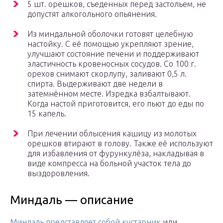
5 шт. орешков, съеденных перед застольем, не
допустят алкогольного опьянения.
Из миндальной оболочки готовят целебную
настойку. С её помощью укрепляют зрение,
улучшают состояние печени и поддерживают
эластичность кровеносных сосудов. Со 100 г.
орехов снимают скорлупу, заливают 0,5 л.
спирта. Выдерживают две недели в
затемнённом месте. Изредка взбалтывают.
Когда настой приготовится, его пьют до еды по
15 капель.
При лечении облысения кашицу из молотых
орешков втирают в голову. Также её используют
для избавления от фурункулёза, накладывая в
виде компресса на больной участок тела до
выздоровления.
Миндаль — описание
Миндаль представляет собой кустарник
или