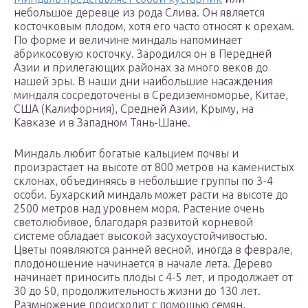
небольшое деревце из рода Слива. Он является
косточковым плодом, хотя его часто относят к орехам.
По форме и величине миндаль напоминает
абрикосовую косточку. Зародился он в Передней
Азии и прилегающих районах за много веков до
нашей эры. В наши дни наибольшие насаждения
миндаля сосредоточены в Средиземноморье, Китае,
США (Калифорния), Средней Азии, Крыму, на
Кавказе и в Западном Тянь-Шане.
Миндаль любит богатые кальцием почвы и
произрастает на высоте от 800 метров на каменистых
склонах, объединяясь в небольшие группы по 3-4
особи. Бухарский миндаль может расти на высоте до
2500 метров над уровнем моря. Растение очень
светолюбивое, благодаря развитой корневой
системе обладает высокой засухоустойчивостью.
Цветы появляются ранней весной, иногда в феврале,
плодоношение начинается в начале лета. Дерево
начинает приносить плоды с 4-5 лет, и продолжает от
30 до 50, продолжительность жизни до 130 лет.
Размножение происходит с помощью семян,