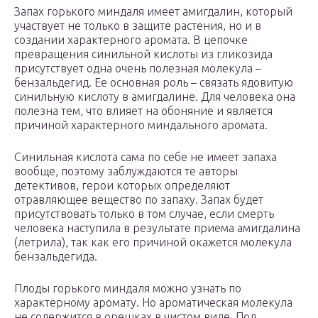
Запах горького миндаля имеет амигдалин, который
участвует не только в защите растения, но и в
создании характерного аромата. В цепочке
превращения синильной кислоты из гликозида
присутствует одна очень полезная молекула –
бензальдегид. Ее основная роль – связать ядовитую
синильную кислоту в амигдалине. Для человека она
полезна тем, что влияет на обоняние и является
причиной характерного миндального аромата.
Синильная кислота сама по себе не имеет запаха
вообще, поэтому заблуждаются те авторы
детективов, герои которых определяют
отравляющее вещество по запаху. Запах будет
присутствовать только в том случае, если смерть
человека наступила в результате приема амигдалина
(летрила), так как его причиной окажется молекула
бензальдегида.
Плоды горького миндаля можно узнать по
характерному аромату. Но ароматическая молекула
не содержится в орешках в чистом виде. Под