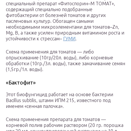
специальный препарат «Фитоспорин–М ТОМАТ»,
содержащий специально подобранные
фитобактерии от болезней томатов и других
пасленовых культур. Обогащен самыми
необходимыми микроэлементами для томатов–Zn,
Mg, В, а также усилен природным витамином роста и
устойчивости к стрессам–
ГУМИ
.
Схема применения для томатов — либо
опрыскивание (10гр/20л. воды), либо корневые
обработки (10гр./3л. воды), также замачивание семян
(1,5гр./1л. воды).
«Бактофит»
Этот биофунгицид работает на основе бактерии
Bacillus subtilis, штамм ИПМ 215, известного под
именем «сенная палочка».
Схема применения препарата для томатов —
корневой полив рабочим раствором (20 гр. порошка