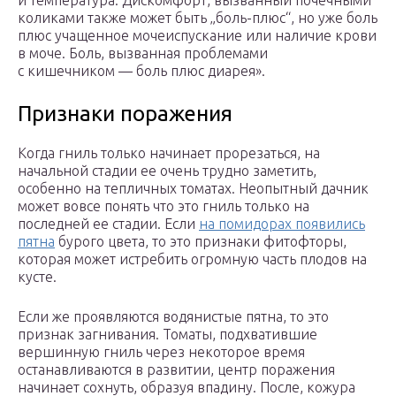
и температура. Дискомфорт, вызванный почечными
коликами также может быть „боль-плюс“, но уже боль
плюс учащенное мочеиспускание или наличие крови
в моче. Боль, вызванная проблемами
с кишечником — боль плюс диарея».
Признаки поражения
Когда гниль только начинает прорезаться, на
начальной стадии ее очень трудно заметить,
особенно на тепличных томатах. Неопытный дачник
может вовсе понять что это гниль только на
последней ее стадии. Если
на помидорах появились
пятна
бурого цвета, то это признаки фитофторы,
которая может истребить огромную часть плодов на
кусте.
Если же проявляются водянистые пятна, то это
признак загнивания. Томаты, подхватившие
вершинную гниль через некоторое время
останавливаются в развитии, центр поражения
начинает сохнуть, образуя впадину. После, кожура