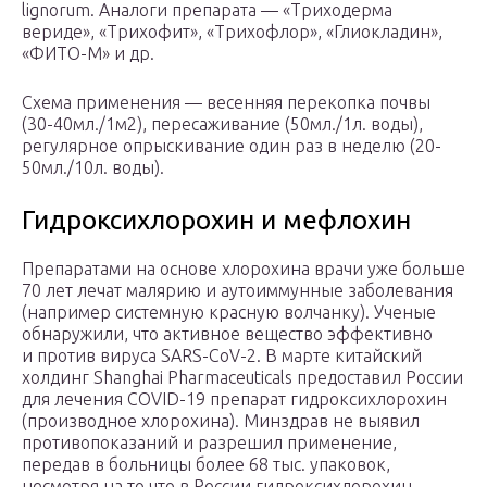
lignorum. Аналоги препарата — «Триходерма
вериде», «Трихофит», «Трихофлор», «Глиокладин»,
«ФИТО-М» и др.
Схема применения — весенняя перекопка почвы
(30-40мл./1м2), пересаживание (50мл./1л. воды),
регулярное опрыскивание один раз в неделю (20-
50мл./10л. воды).
Гидроксихлорохин и мефлохин
Препаратами на основе хлорохина врачи уже больше
70 лет лечат малярию и аутоиммунные заболевания
(например системную красную волчанку). Ученые
обнаружили, что активное вещество эффективно
и против вируса SARS-CoV-2. В марте китайский
холдинг Shanghai Pharmaceuticals предоставил России
для лечения COVID-19 препарат гидроксихлорохин
(производное хлорохина). Минздрав не выявил
противопоказаний и разрешил применение,
передав в больницы более 68 тыс. упаковок,
несмотря на то что в России гидроксихлорохин