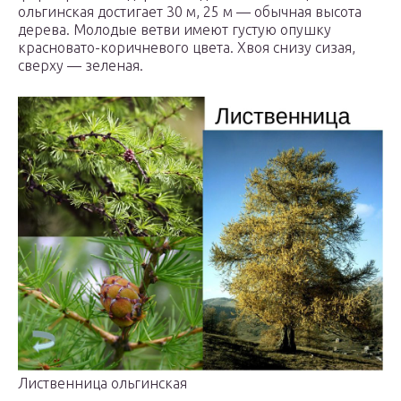
ольгинская достигает 30 м, 25 м — обычная высота
дерева. Молодые ветви имеют густую опушку
красновато-коричневого цвета. Хвоя снизу сизая,
сверху — зеленая.
Лиственница ольгинская