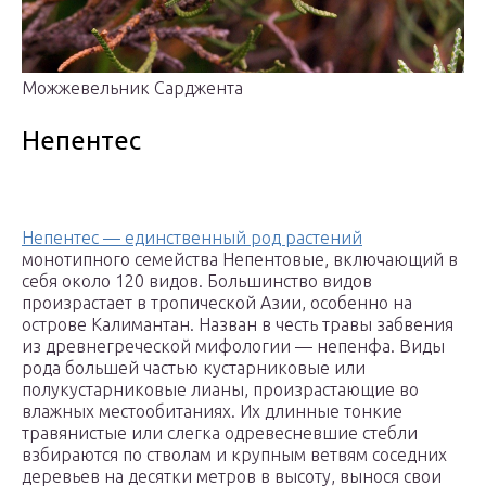
Можжевельник Сарджента
Непентес
Непентес — единственный род растений
монотипного семейства Непентовые, включающий в
себя около 120 видов. Большинство видов
произрастает в тропической Азии, особенно на
острове Калимантан. Назван в честь травы забвения
из древнегреческой мифологии — непенфа. Виды
рода большей частью кустарниковые или
полукустарниковые лианы, произрастающие во
влажных местообитаниях. Их длинные тонкие
травянистые или слегка одревесневшие стебли
взбираются по стволам и крупным ветвям соседних
деревьев на десятки метров в высоту, вынося свои