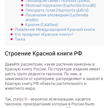
Тилландсия синяя (Tillandsia cyanea)
Молочай тирукалли (Euphоrbia tirucаlli)
Гипоцирта голая (Hypocyrta glabra)
Лашеналия алоэвидная (Lachenalia
aloides)
Калатея (Calathea)
Появление Международной Красной книги
Кто придумал «Красную книгу»?
Такка
Строение Красной книги РФ
Давайте рассмотрим, какие растения занесены в
Красную книгу России. По структуре издание имеет
шесть групп редкости таксонов. По ним, в
зависимости от критериев, распределяют и заносят в
Красную книгу РФ объекты растительного и
животного мира.
Так, статус 0 – вероятно исчезнувшие, касается
таксонов, произрастание которых в России было