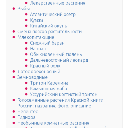
Лекарственные растения
Рыбы
Атлантический осетр
Кумжа
Китайский окунь
Смена поясов растительности
Млекопитающие
Снежный баран
Нарвал
Обыкновенный тюлень
Дальневосточный леопард
Красный волк
Лотос орехоносный
Земноводные
Тритон Карелина
Камышовая жаба
Уссурийский когтистый тритон
Голосеменные растения Красной книги
России: названия, фото, описание
Непентес
Гиднора
Необычные комнатные растения