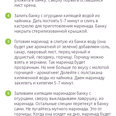
уложить в банку. Сверху порвать оставшийся
лист хрена.
Залить банку с огурцами кипящей водой из
чайника. Дать постоять 5-7 минут и слить в
кастрюлю для приготовления маринада. Банку
накрыть стерилизованной крышкой.
Готовим маринад: в слитую из банки воду (она
будет уже ароматной от зелени) добавляем соль,
сахар, лавровый лист, перец черный и
душистый, гвоздику, горчицу. Горчицу можно
взять и зернами. Так маринад будет
прозрачным. Но мне больше по вкусу с молотой
горчицей – ароматнее! Долейте с полстакана
кипяченной воды из чайника. Даем маринаду
закипеть и кипятим 5-7 минут.
Заливаем кипящим маринадом банку с
огурцами, сверху выкладываем лаврушку, из
маринада. Остальные специи перетекут в банку
сами. Не пугайтесь мутного маринада. Это от
горчицы. Когда она осядет на дно, маринад будет