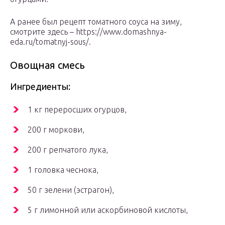
А ранее был рецепт томатного соуса на зиму,
смотрите здесь – https://www.domashnya-
eda.ru/tomatnyj-sous/.
Овощная смесь
Ингредиенты:
1 кг переросших огурцов,
200 г моркови,
200 г репчатого лука,
1 головка чеснока,
50 г зелени (эстрагон),
5 г лимонной или аскорбиновой кислоты,