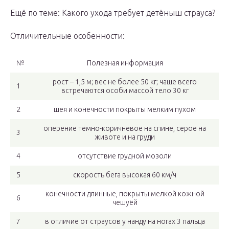
Ещё по теме: Какого ухода требует детёныш страуса?
Отличительные особенности:
№
Полезная информация
рост – 1,5 м; вес не более 50 кг; чаще всего
1
встречаются особи массой тело 30 кг
2
шея и конечности покрыты мелким пухом
оперение тёмно-коричневое на спине, серое на
3
животе и на груди
4
отсутствие грудной мозоли
5
скорость бега высокая 60 км/ч
конечности длинные, покрыты мелкой кожной
6
чешуёй
7
в отличие от страусов у нанду на ногах 3 пальца