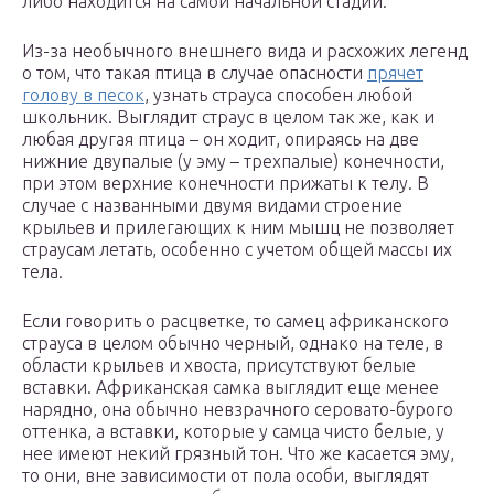
либо находится на самой начальной стадии.
Из-за необычного внешнего вида и расхожих легенд
о том, что такая птица в случае опасности
прячет
голову в песок
, узнать страуса способен любой
школьник. Выглядит страус в целом так же, как и
любая другая птица – он ходит, опираясь на две
нижние двупалые (у эму – трехпалые) конечности,
при этом верхние конечности прижаты к телу. В
случае с названными двумя видами строение
крыльев и прилегающих к ним мышц не позволяет
страусам летать, особенно с учетом общей массы их
тела.
Если говорить о расцветке, то самец африканского
страуса в целом обычно черный, однако на теле, в
области крыльев и хвоста, присутствуют белые
вставки. Африканская самка выглядит еще менее
нарядно, она обычно невзрачного серовато-бурого
оттенка, а вставки, которые у самца чисто белые, у
нее имеют некий грязный тон. Что же касается эму,
то они, вне зависимости от пола особи, выглядят