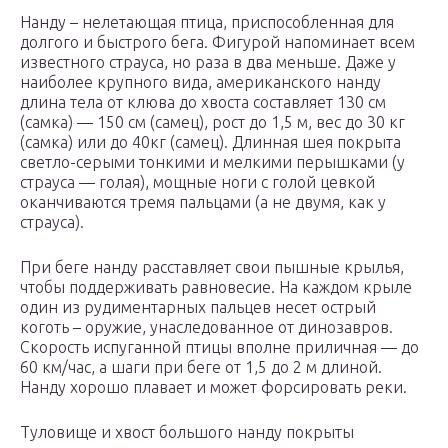
Нанду – нелетающая птица, приспособленная для
долгого и быстрого бега. Фигурой напоминает всем
известного страуса, но раза в два меньше. Даже у
наиболее крупного вида, американского нанду
длина тела от клюва до хвоста составляет 130 см
(самка) — 150 см (самец), рост до 1,5 м, вес до 30 кг
(самка) или до 40кг (самец). Длинная шея покрыта
светло-серыми тонкими и мелкими перышками (у
страуса — голая), мощные ноги с голой цевкой
оканчиваются тремя пальцами (а не двумя, как у
страуса).
При беге нанду расставляет свои пышные крылья,
чтобы поддерживать равновесие. На каждом крыле
один из рудиментарных пальцев несет острый
коготь – оружие, унаследованное от динозавров.
Скорость испуганной птицы вполне приличная — до
60 км/час, а шаги при беге от 1,5 до 2 м длиной.
Нанду хорошо плавает и может форсировать реки.
Туловище и хвост большого нанду покрыты