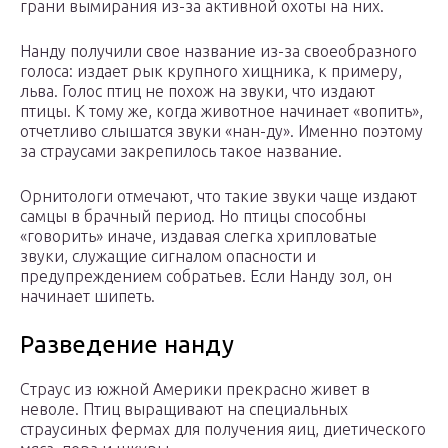
грани вымирания из-за активной охоты на них.
Нанду получили свое название из-за своеобразного
голоса: издает рык крупного хищника, к примеру,
льва. Голос птиц не похож на звуки, что издают
птицы. К тому же, когда животное начинает «вопить»,
отчетливо слышатся звуки «нан-ду». Именно поэтому
за страусами закрепилось такое название.
Орнитологи отмечают, что такие звуки чаще издают
самцы в брачный период. Но птицы способны
«говорить» иначе, издавая слегка хрипловатые
звуки, служащие сигналом опасности и
предупреждением собратьев. Если Нанду зол, он
начинает шипеть.
Разведение нанду
Страус из южной Америки прекрасно живет в
неволе. Птиц выращивают на специальных
страусиных фермах для получения яиц, диетического