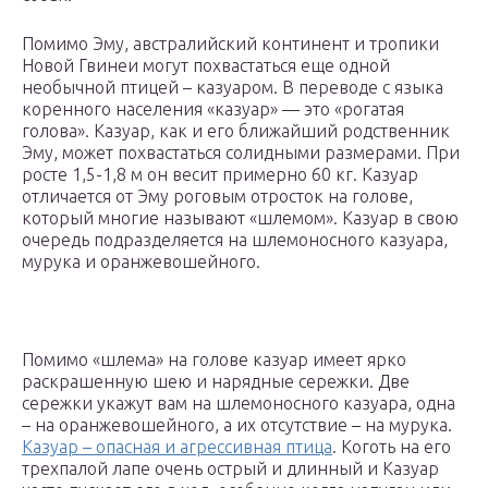
Помимо Эму, австралийский континент и тропики
Новой Гвинеи могут похвастаться еще одной
необычной птицей – казуаром. В переводе с языка
коренного населения «казуар» — это «рогатая
голова». Казуар, как и его ближайший родственник
Эму, может похвастаться солидными размерами. При
росте 1,5-1,8 м он весит примерно 60 кг. Казуар
отличается от Эму роговым отросток на голове,
который многие называют «шлемом». Казуар в свою
очередь подразделяется на шлемоносного казуара,
мурука и оранжевошейного.
Помимо «шлема» на голове казуар имеет ярко
раскрашенную шею и нарядные сережки. Две
сережки укажут вам на шлемоносного казуара, одна
– на оранжевошейного, а их отсутствие – на мурука.
Казуар – опасная и агрессивная птица
. Коготь на его
трехпалой лапе очень острый и длинный и Казуар