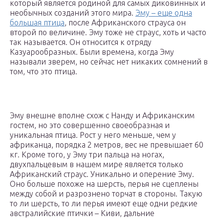
который является родиной для самых диковинных и
необычных созданий этого мира.
Эму – еще одна
большая птица
, после Африканского страуса он
второй по величине. Эму тоже не страус, хоть и часто
так называется. Он относится к отряду
Казуарообразных. Были времена, когда Эму
называли зверем, но сейчас нет никаких сомнений в
том, что это птица.
Эму внешне вполне схож с Нанду и Африканским
гостем, но это совершенно своеобразная и
уникальная птица. Рост у него меньше, чем у
африканца, порядка 2 метров, вес не превышает 60
кг. Кроме того, у Эму три пальца на ногах,
двухпальцевым в нашем мире является только
Африканский страус. Уникально и оперение Эму.
Оно больше похоже на шерсть, перья не сцеплены
между собой и разрознено торчат в стороны. Такую
то ли шерсть, то ли перья имеют еще одни редкие
австралийские птички – Киви, дальние