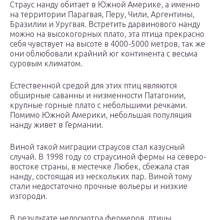
Страус нанду обитает в Южной Америке, а именно
на территории Парагвая, Перу, Чили, Аргентины,
Бразилии и Уругвая. Встретить дарвинового нанду
можно на высокогорных плато, эта птица прекрасно
себя чувствует на высоте в 4000-5000 метров, так же
они облюбовали крайний юг континента с весьма
суровым климатом.
Естественной средой для этих птиц являются
обширные саванны и низменности Патагонии,
крупные горные плато с небольшими речками.
Помимо Южной Америки, небольшая популяция
нанду живет в Германии.
Виной такой миграции страусов стал казусный
случай. В 1998 году со страусиной фермы на северо-
востоке страны, в местечке Любек, сбежала стая
нанду, состоящая из нескольких пар. Виной тому
стали недостаточно прочные вольеры и низкие
изгороди.
В результате недосмотра фермеров, птицы