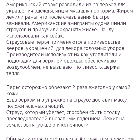
Американский страус разводили из-за перьев для
украшения одежды, яиц и мяса для прокорма. Жиром
лечили раны, что после смазывания быстро
заживали. Американские эмигранты одомашнили
страусов и приручили охранять жилье. Нанду
использовали как собак.
Страусовые перья применяются в производстве
вееров, украшений, для декора головных уборов.
Производители используют их как утеплители и
подкладки для верхней одежды: обеспечивают
воздухообмен, не вызывают потливость, держат
тепло
Перья осторожно обрезают 2 раза ежегодно у самой
кожи.
Езда верхом и в упряжке на страусе доставит массу
положительных эмоций.
Страус, который убегает, способен сбить с толку
преследователей внезапным падением. Лежит на
земле, вытянув шею и конечности
Обидчики теряют его из вида. А страус тем временем