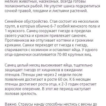
мелких животных, насекомых. Всегда готовы
полакомиться рыбой. Не упустят шанса подкрепиться
сочной травой, плодами и листьями растений.
Семейное обустройство. Стая состоит из нескольких
групп, в которых обычно 6-7 особей женского пола и
1 мужского. Самец сооружает гнездо в пределах
своего участка и криком привлекает самочек.
Противников же отпугивает когтями и громкими
криками. Самки переходят от гнезда к гнезду,
спариваются с хозяином и оставляют яйца. У одного
отца-одиночки скапливается 70-80 крупных яиц.
Самец целый месяц высиживает яйца, тщательно
защищает гнездо от хищников в ожидании
птенцов. Птенцы уже через 2 недели после
появления достигают в росте 60 см. К 6 месяцам
птенцы достигают роста отца, к 2-3 годам отрастает
взрослое оперение. В этот же период наступает
половая зрелость.
Важно. Страусы нанду способны нестись с весны до