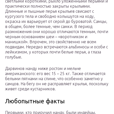
светлыми короткими, рыхло уложенными перьями и
практически полностью закрыты крыльями.
Длинные и пышные перья крыльев свисают с
кургузого тела и свободно колышутся на ходу,
окраска их варьирует от серой до буроватой. Самцы,
в общем, более темные, чем самки. В период
размножения они хорошо отличаются темным, почти
черным основанием шеи – «воротником и
манишкой». Впрочем, это свойственно не всем
подвидам. Нередко встречаются альбиносы и особи с
лейкизмом, у которых почти белые перья, а глаза
голубые.
Дарвинов нанду ниже ростом и мельче
американского: его вес 15 – 25 кг. Также отличается
белыми пятнами на спине, что особенно заметно у
самцов. На бегу он не расправляет крылья, поскольку
живет среди кустарников.
Любопытные факты
Первыми, кто приручил нанду, были индейцы.