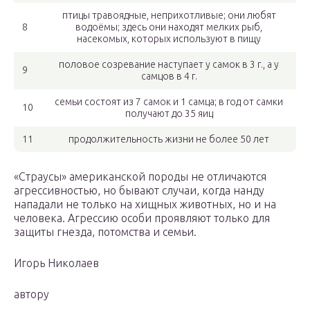
птицы травоядные, неприхотливые; они любят
8
водоёмы; здесь они находят мелких рыб,
насекомых, которых используют в пищу
половое созревание наступает у самок в 3 г., а у
9
самцов в 4 г.
семьи состоят из 7 самок и 1 самца; в год от самки
10
получают до 35 яиц
11
продолжительность жизни не более 50 лет
«Страусы» американской породы не отличаются
агрессивностью, но бывают случаи, когда нанду
нападали не только на хищных животных, но и на
человека. Агрессию особи проявляют только для
защиты гнезда, потомства и семьи.
Игорь Николаев
автору