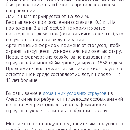
быстро поднимается и бежит в противоположном
направлении.
Длина шага варьируется от 1.5 до 2 м.
Вес цыпленка при рождении составляет 0.5 кг. На
протяжении 3 дней особей не кормят: хватает
питательных элементов (остатка яичного желтка), что
получают нанду при вылупливании.
Аргентинские фермеры применяют страусов, чтобы
охранять пасущееся гусиное стадо или овечью отару.
Первые фермерские хозяйства по разведению
страусов в Латинской Америке датируют 1838 годом.
Продолжительность жизни американских страусов в
естественной среде составляет 20 лет, в неволе – на
15 лет больше.
Выращивание в
домашних условиях страусов
из
Америки не потребует от птицеводов особых знаний
и опыта. Неприхотливость южноафриканских
страусов в уходе значительно облегчит задачу.
Многие относят нанду к представителям страусиного
семейства. Из-за некоторых факторов зоологи