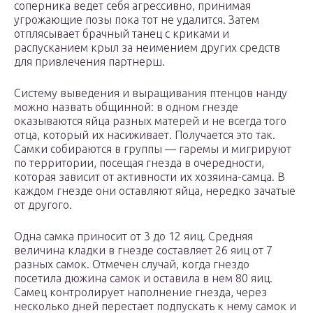
соперника ведет себя агрессивно, принимая
угрожающие позы пока тот не удалится. Затем
отплясывает брачный танец с криками и
распусканием крыл за неимением других средств
для привлечения партнерш.
Систему выведения и выращивания птенцов нанду
можно назвать общинной: в одном гнезде
оказываются яйца разных матерей и не всегда того
отца, который их насиживает. Получается это так.
Самки собираются в группы — гаремы и мигрируют
по территории, посещая гнезда в очередности,
которая зависит от активности их хозяина-самца. В
каждом гнезде они оставляют яйца, нередко зачатые
от другого.
Одна самка приносит от 3 до 12 яиц. Средняя
величина кладки в гнезде составляет 26 яиц от 7
разных самок. Отмечен случай, когда гнездо
посетила дюжина самок и оставила в нем 80 яиц.
Самец контролирует наполнение гнезда, через
несколько дней перестает подпускать к нему самок и