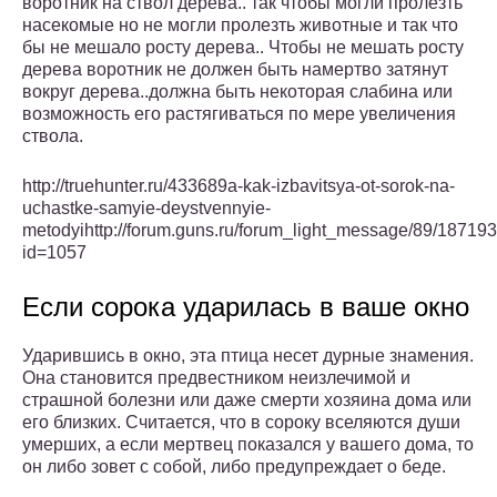
воротник на ствол дерева.. так чтобы могли пролезть
насекомые но не могли пролезть животные и так что
бы не мешало росту дерева.. Чтобы не мешать росту
дерева воротник не должен быть намертво затянут
вокруг дерева..должна быть некоторая слабина или
возможность его растягиваться по мере увеличения
ствола.
http://truehunter.ru/433689a-kak-izbavitsya-ot-sorok-na-
uchastke-samyie-deystvennyie-
metodyihttp://forum.guns.ru/forum_light_message/89/1871938.
id=1057
Если сорока ударилась в ваше окно
Ударившись в окно, эта птица несет дурные знамения.
Она становится предвестником неизлечимой и
страшной болезни или даже смерти хозяина дома или
его близких. Считается, что в сороку вселяются души
умерших, а если мертвец показался у вашего дома, то
он либо зовет с собой, либо предупреждает о беде.