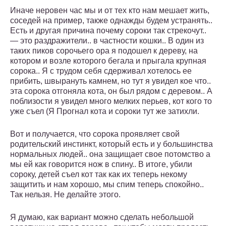
Иначе неровен час мы и от тех кто нам мешает жить,
соседей на пример, также однажды будем устранять..
Есть и другая причина почему сороки так стрекочут..
— это раздражители.. в частности кошки.. В один из
таких пиков сорочьего ора я подошел к дереву, на
котором и возле которого бегала и прыгала крупная
сорока.. Я с трудом себя сдерживал хотелось ее
прибить, швырануть камнем, но тут я увидел кое что..
эта сорока отгоняла кота, он был рядом с деревом.. А
поблизости я увидел много мелких перьев, кот кого то
уже съел (Я Прогнал кота и сороки тут же затихли.
Вот и получается, что сорока проявляет свой
родительский инстинкт, который есть и у большинства
нормальных людей.. она защищает свое потомство а
мы ей как говорится нож в спину.. В итоге, убили
сороку, детей съел кот так как их теперь некому
защитить и нам хорошо, мы спим теперь спокойно..
Так нельзя. Не делайте этого.
Я думаю, как вариант можно сделать небольшой