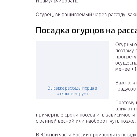
и замульчировать.
Огурец, выращиваемый через рассаду. saku
Посадка огурцов на расс
Огурцы о
поэтому 
прогрету
осуществ
менее +1
Важно, ч
Высадка рассады перца в
градусов
открытый грунт
Поэтому 
влияют н
примерные сроки посева и, в зависимости о
с ранней весной или наоборот, чуть позже,
В Южной части России производить посадку