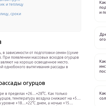
Как
ик и теплицу
под
и 
лицу, сроки
Дре
ого
в
, в зависимости от подготовки семян (сухие
. При появлении массовых всходов огурцов
Как
ставляют на хорошо освещенное место.
инс
ой однобокого вытягивания рассады в
по
рассады огурцов
Как
ре в пределах +26…+28°С. Как только
сол
гурцов, температуру воздуха снижают на +5…
а уровне +18…+22°С днем, а ночью +15…