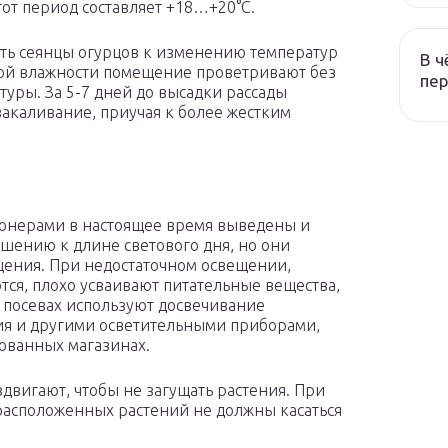
тот период составляет +18…+20°С.
ать сеянцы огурцов к изменению температур
В ч
ой влажности помещение проветривают без
пер
уры. За 5-7 дней до высадки рассады
закаливание, приучая к более жестким
ионерами в настоящее время выведены и
шению к длине светового дня, но они
щения. При недостаточном освещении,
ся, плохо усваивают питательные вещества,
х посевах используют досвечивание
я и другими осветительными приборами,
ованных магазинах.
здвигают, чтобы не загущать растения. При
расположенных растений не должны касаться