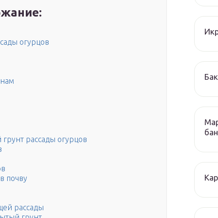
жание:
Икр
сады огурцов
Бак
онам
Мар
бан
 грунт рассады огурцов
в
ов
Кар
в почву
щей рассады
рытый грунт