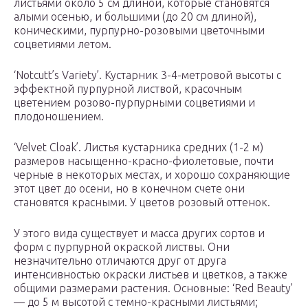
листьями около 5 см длиной, которые становятся
алыми осенью, и большими (до 20 см длиной),
коническими, пурпурно-розовыми цветочными
соцветиями летом.
‘Notcutt’s Variety’. Кустарник 3-4-метровой высоты с
эффектной пурпурной листвой, красочным
цветением розово-пурпурными соцветиями и
плодоношением.
‘Velvet Cloak’. Листья кустарника средних (1-2 м)
размеров насыщенно-красно-фиолетовые, почти
черные в некоторых местах, и хорошо сохраняющие
этот цвет до осени, но в конечном счете они
становятся красными. У цветов розовый оттенок.
У этого вида существует и масса других сортов и
форм с пурпурной окраской листвы. Они
незначительно отличаются друг от друга
интенсивностью окраски листьев и цветков, а также
общими размерами растения. Основные: ‘Red Beauty’
— до 5 м высотой с темно-красными листьями;