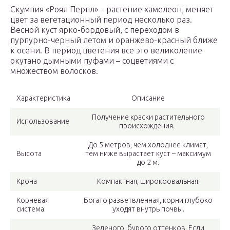
Скумпия «Роял Перпл» – растение хамелеон, меняет
цвет за вегетационный период несколько раз.
Весной куст ярко-бордовый, с переходом в
пурпурно-черный летом и оранжево-красный ближе
к осени. В период цветения все это великолепие
окутано дымными пуфами – соцветиями с
множеством волосков.
Характеристика
Описание
Получение краски растительного
Использование
происхождения.
До 5 метров, чем холоднее климат,
Высота
тем ниже вырастает куст – максимум
до 2 м.
Крона
Компактная, широкоовальная.
Корневая
Богато разветвленная, корни глубоко
система
уходят внутрь почвы.
Зеленого, бурого оттенков. Если