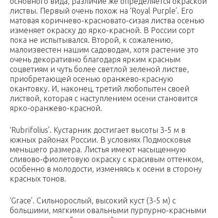
основного вида, различие же определяется окраской
листвы. Первый очень похож на ‘Royal Purple’. Его
матовая коричнево-красновато-сизая листва осенью
изменяет окраску до ярко-красной. В России сорт
пока не испытывался. Второй, к сожалению,
малоизвестен нашим садоводам, хотя растение это
очень декоративно благодаря ярким красным
соцветиям и чуть более светлой зеленой листве,
приобретающей осенью оранжево-красную
окантовку. И, наконец, третий любопытен своей
листвой, которая с наступлением осени становится
ярко-оранжево-красной.
‘Rubrifolius’. Кустарник достигает высоты 3-5 м в
южных районах России. В условиях Подмосковья
меньшего размера. Листья имеют насыщенную
сливово-фиолетовую окраску с красивым оттенком,
особенно в молодости, изменяясь к осени в сторону
красных тонов.
‘Grace’. Сильнорослый, высокий куст (3-5 м) с
большими, мягкими овальными пурпурно-красными