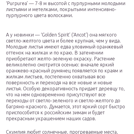
‘Purpurea’ — 7-8 м высотой с пурпурными молодыми
листьями и метелками, покрытыми интенсивно-
пурпурного цвета волосками.
А у новинки — ‘Golden Spirit’ (‘Ancot’) она мягкого
светло-желтого цвета и более крупная, чем у вида.
Молодые листья имеют едва уловимый оранжевый
оттенок на жилках и по краю. В затенении
приобретают желто-зеленую окраску. Растение
великолепно смотрится осенью: вначале яркий
оранжево-красный румянец появляется по краям и
жилкам листьев, постепенно охватывая всю
поверхность и переходя на все новые и новые
листья. Особую декоративность придает деревцу то,
что на нем одновременно присутствуют все
переходы от светло-зеленого и светло-желтого до
багряно-красного. Думается, этот яркий сорт быстро
приспособится к российским зимам и будет
прекрасным украшением наших садов.
Скумпия любит солнечные, прогреваемые места,