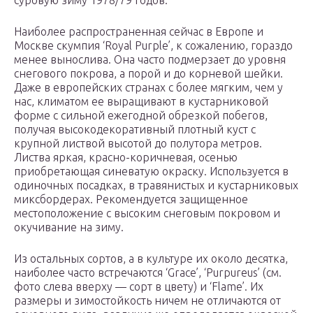
суровую зиму 1978/79 годов.
Наиболее распространенная сейчас в Европе и
Москве скумпия ‘Royal Purple’, к сожалению, гораздо
менее вынослива. Она часто подмерзает до уровня
снегового покрова, а порой и до корневой шейки.
Даже в европейских странах с более мягким, чем у
нас, климатом ее выращивают в кустарниковой
форме с сильной ежегодной обрезкой побегов,
получая высокодекоративный плотный куст с
крупной листвой высотой до полутора метров.
Листва яркая, красно-коричневая, осенью
приобретающая синеватую окраску. Используется в
одиночных посадках, в травянистых и кустарниковых
миксбордерах. Рекомендуется защищенное
местоположение с высоким снеговым покровом и
окучивание на зиму.
Из остальных сортов, а в культуре их около десятка,
наиболее часто встречаются ‘Grace’, ‘Purpureus’ (см.
фото слева вверху — сорт в цвету) и ‘Flame’. Их
размеры и зимостойкость ничем не отличаются от