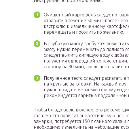
Инструкция по приготовлению:
Очищенный картофель следует отварит
отварить в течение 30 мин, после чего
кастрюлю к измельченному картофелю
перемешать и посолить по желанию.
В глубокую миску требуется поместить
массу нужно перемешать до полного с
следует вылить кипящую воду с добав
получения однородной консистенции. 
сторону на 30 мин, после чего начина
Полученное тесто следует раскатать в
на круглые заготовки. На каждый круг
нужно придать желаемую форму изд
рекомендуется варить в подсоленной в
Чтобы блюдо было вкуснее, его рекомендуе
сала. Но это повысит энергетическую ценн
зажарки, потребуется 150 г свиного сала и
необходимо измельчить на небольшие куски