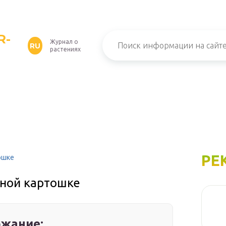
R-
Журнал о
RU
растениях
РЕ
ошке
еной картошке
жание: