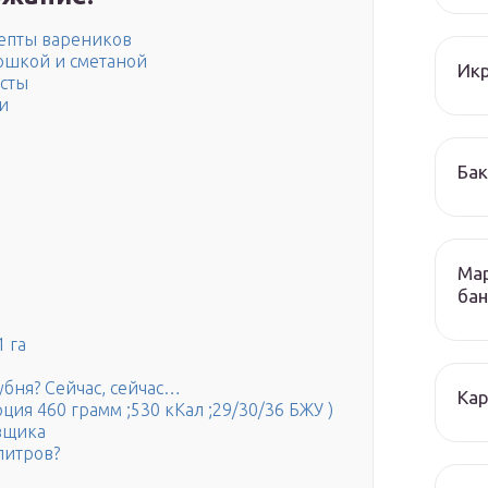
епты вареников
тошкой и сметаной
Икр
сты
и
Бак
Мар
бан
 га
убня? Сейчас, сейчас…
Кар
ия 460 грамм ;530 кКал ;29/30/36 БЖУ )
вщика
литров?