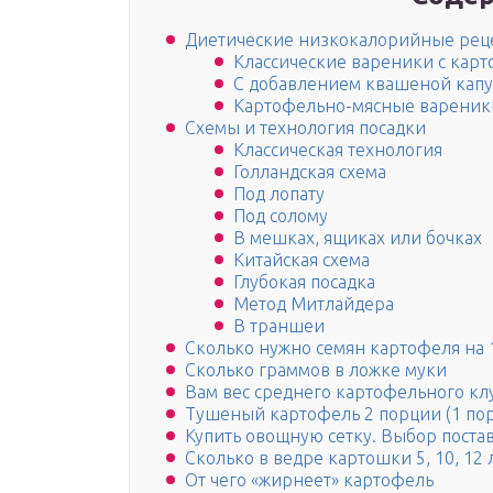
Диетические низкокалорийные рец
Классические вареники с кар
С добавлением квашеной капу
Картофельно-мясные вареник
Схемы и технология посадки
Классическая технология
Голландская схема
Под лопату
Под солому
В мешках, ящиках или бочках
Китайская схема
Глубокая посадка
Метод Митлайдера
В траншеи
Сколько нужно семян картофеля на 1
Сколько граммов в ложке муки
Вам вес среднего картофельного кл
Тушеный картофель 2 порции (1 порц
Купить овощную сетку. Выбор поста
Сколько в ведре картошки 5, 10, 12 
От чего «жирнеет» картофель