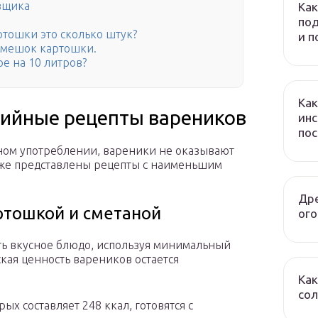
вщика
Как
под
артошки это сколько штук?
и 
в мешок картошки.
е на 10 литров?
Как
рийные рецепты вареников
инс
по
ом употреблении, вареники не оказывают
Ниже представлены рецепты с наименьшим
Дре
ртошкой и сметаной
ого
ть вкусное блюдо, используя минимальный
кая ценность вареников остается
Как
сол
х составляет 248 ккал, готовятся с