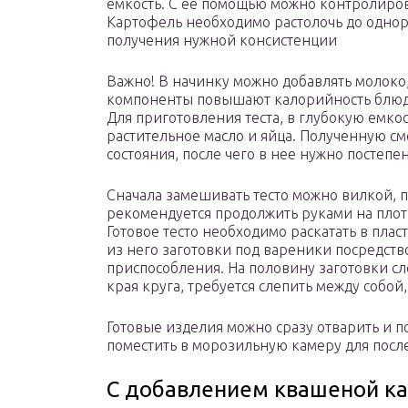
емкость. С ее помощью можно контролиров
Картофель необходимо растолочь до однор
получения нужной консистенции
Важно! В начинку можно добавлять молоко,
компоненты повышают калорийность блюд
Для приготовления теста, в глубокую емкост
растительное масло и яйца. Полученную с
состояния, после чего в нее нужно постеп
Сначала замешивать тесто можно вилкой, п
рекомендуется продолжить руками на плот
Готовое тесто необходимо раскатать в плас
из него заготовки под вареники посредств
приспособления. На половину заготовки сле
края круга, требуется слепить между собой
Готовые изделия можно сразу отварить и под
поместить в морозильную камеру для посл
С добавлением квашеной к