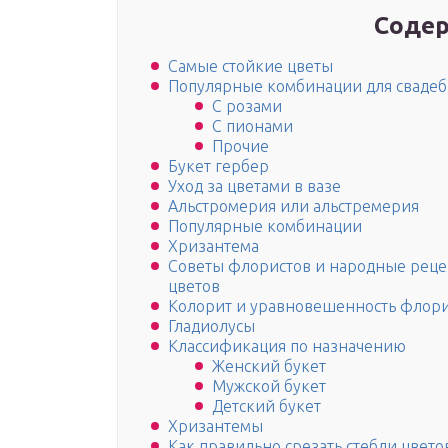
Содер
Самые стойкие цветы
Популярные комбинации для свадеб
С розами
С пионами
Прочие
Букет гербер
Уход за цветами в вазе
Альстромерия или альстремерия
Популярные комбинации
Хризантема
Советы флористов и народные реце
цветов
Колорит и уравновешенность флор
Гладиолусы
Классификация по назначению
Женский букет
Мужской букет
Детский букет
Хризантемы
Как правильно срезать стебли цвето