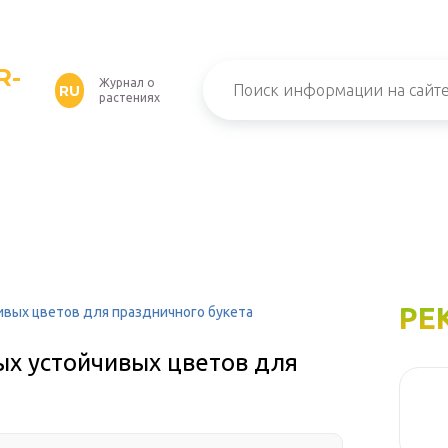
R-
Журнал о
RU
растениях
РЕ
чивых цветов для праздничного букета
мых устойчивых цветов для