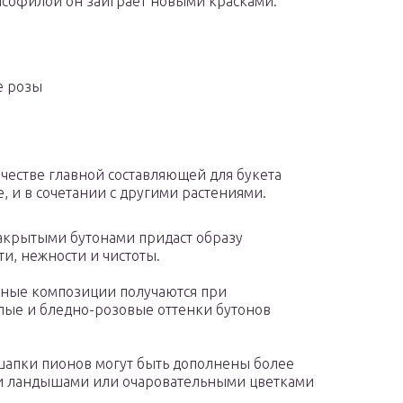
софилой он заиграет новыми красками.
 розы
ачестве главной составляющей для букета
, и в сочетании с другими растениями.
акрытыми бутонами придаст образу
и, нежности и чистоты.
ные композиции получаются при
елые и бледно-розовые оттенки бутонов
апки пионов могут быть дополнены более
и ландышами или очаровательными цветками