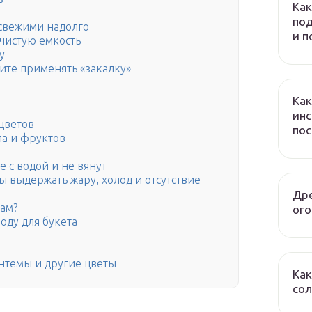
Как
под
 свежими надолго
и 
чистую емкость
у
тите применять «закалку»
Как
инс
цветов
по
ла и фруктов
е с водой и не вянут
 выдержать жару, холод и отсутствие
Дре
ам?
ого
оду для букета
нтемы и другие цветы
Как
сол