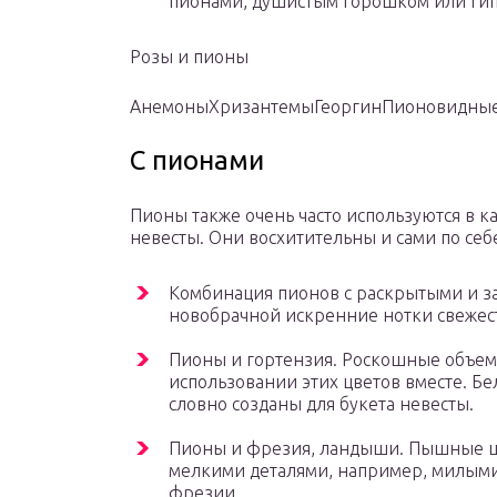
пионами, душистым горошком или гип
Розы и пионы
Анемоны
Хризантемы
Георгин
Пионовидные
С пионами
Пионы также очень часто используются в к
невесты. Они восхитительны и сами по себе
Комбинация пионов с раскрытыми и з
новобрачной искренние нотки свежест
Пионы и гортензия. Роскошные объем
использовании этих цветов вместе. Б
словно созданы для букета невесты.
Пионы и фрезия, ландыши. Пышные ш
мелкими деталями, например, милым
фрезии.