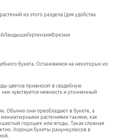
астений из этого раздела (для удобства
ей
Ландыши
Гортензия
Фрезии
дебного букета. Остановимся на некоторых из
иды цветов привносят в свадебную
них чувствуется нежность и утонченный
. Обычно они преобладают в букете, а
я миниатюрными растениями такими, как
душистый горошек или ягоды. Такая сложная
ктно. Хороши букеты ранункулюсов в
мой.