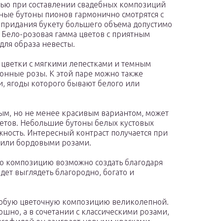
тью при составлении свадебных композиций
шные бутоны пионов гармонично смотрятся с
 придания букету большего объема допустимо
 Бело-розовая гамма цветов с приятным
ля образа невесты.
цветки с мягкими лепестками и темным
онные розы. К этой паре можно также
и, ягоды которого бывают белого или
ым, но не менее красивым вариантом, может
ветов. Небольшие бутоны белых кустовых
жность. Интересный контраст получается при
 или бордовыми розами.
ю композицию возможно создать благодаря
дет выглядеть благородно, богато и
любую цветочную композицию великолепной.
ошно, а в сочетании с классическими розами,