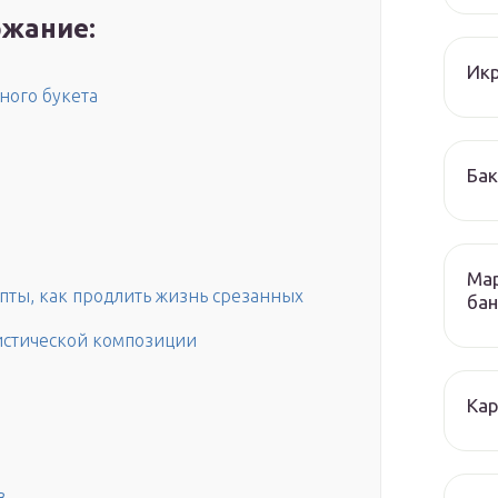
жание:
Икр
ного букета
Бак
Мар
пты, как продлить жизнь срезанных
бан
истической композиции
Кар
в