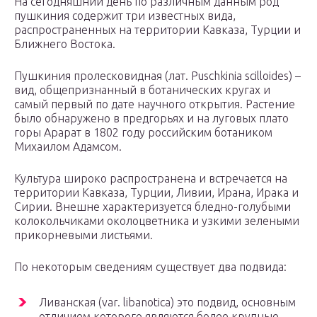
На сегодняшний день по различным данным род
пушкиния содержит три известных вида,
распространенных на территории Кавказа, Турции и
Ближнего Востока.
Пушкиния пролесковидная (лат. Puschkinia scilloides) –
вид, общепризнанный в ботанических кругах и
самый первый по дате научного открытия. Растение
было обнаружено в предгорьях и на луговых плато
горы Арарат в 1802 году российским ботаником
Михаилом Адамсом.
Культура широко распространена и встречается на
территории Кавказа, Турции, Ливии, Ирана, Ирака и
Сирии. Внешне характеризуется бледно-голубыми
колокольчиками околоцветника и узкими зелеными
прикорневыми листьями.
По некоторым сведениям существует два подвида:
Ливанская (var. libanotica) это подвид, основным
отличием которого являются более крупные