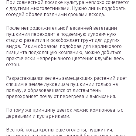
При совместной посадке культура неплохо сочетается
с другими многолетниками. Нужно лишь подобрать
соседей с более поздними сроками всхода.
После непродолжительной весенней вегетации
пушкиния переходит в подземную луковичную
стадию развития и освобождает грунт для других
видов. Таким образом, подобрав для карликового
гиацинта подходящую компанию, можно добиться
практически непрерывного цветения клумбы весь
сезон.
Разрастающаяся зелень замещающих растений идет
спящим в земле луковицам пушкинии только на
пользу, а образовавшаяся от листвы тень
предохраняет почву от перегрева и высыхания.
По тому же принципу цветок можно компоновать с
деревьями и кустарниками.
Весной, когда кроны еще оголены, пушкиния,
высаженная в непосредственной близости к стволу,