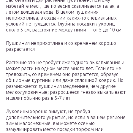
Застой влаги для растения губителен, поэтому
избегайте мест, где по весне скапливается талая, а
летом дождевая вода. В целом пушкиния
неприхотлива, в создании каких-то специальных
условий не нуждается. Глубина посадки луковиц —
около 5 см, расстояние между ними — от 5 до 10 см.
Пушкиния неприхотлива и со временем хорошо
разрастается
Растение это не требует ежегодного выкапывания и
может расти на одном месте много лет. Если его не
тревожить, со временем оно разрастется, образуя
обширные куртины или даже сплошной коврик. Но
размножается пушкиния медленнее, чем другие
мелколуковичные; разросшееся гнездо выкапывают
и делят обычно раз в 5-7 лет.
Луковицы хорошо зимуют, не требуя
дополнительного укрытия, но если в вашем регионе
зимы малоснежные, вы можете осенью
замульчировать место посадки торфом или