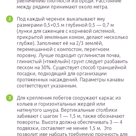
увеличению плотности изгороди. Расстояние
между рядами принимают около метра.
Под каждый черенок выкапывают яму
размерами 0,5×0,5 м глубиной 0,5 — 0,7 м
(лунки для саженцев с корневой системой,
прикрытой земляным комом, делают несколько
глубже). Заполняют её на 2/3 землёй,
перемешанной с компостом, перегноем
поровну. Лучше подходит суглинистая почва,
глинистый («тяжёлый») грунт следует разбавить
песком на 30%. Существует способ траншейной
посадки, подходящий для организации
протяженных насаждений. Параметры канавы
соответствуют указанным.
Для крепления побегов сооружают каркас из
кольев и горизонтальных жердей или
натянутого шнура. Вертикальные столбики
забивают с шагом 1 — 1,5 м, также обозначают
повороты. Высота должна обеспечивать 3 — 4
подвязки, составляет не менее 1,5 м. Это
позволит иве набрать требуемую прочность для