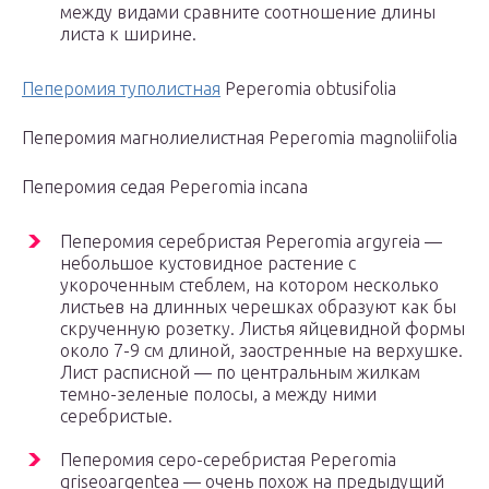
между видами сравните соотношение длины
листа к ширине.
Пеперомия туполистная
Peperomia obtusifolia
Пеперомия магнолиелистная Peperomia magnoliifolia
Пеперомия седая Peperomia incana
Пеперомия серебристая Peperomia argyreia —
небольшое кустовидное растение с
укороченным стеблем, на котором несколько
листьев на длинных черешках образуют как бы
скрученную розетку. Листья яйцевидной формы
около 7-9 см длиной, заостренные на верхушке.
Лист расписной — по центральным жилкам
темно-зеленые полосы, а между ними
серебристые.
Пеперомия серо-серебристая Peperomia
griseoargentea — очень похож на предыдущий