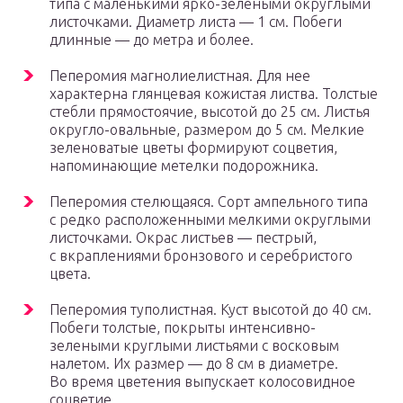
типа с маленькими ярко-зелеными округлыми
листочками. Диаметр листа — 1 см. Побеги
длинные — до метра и более.
Пеперомия магнолиелистная. Для нее
характерна глянцевая кожистая листва. Толстые
стебли прямостоячие, высотой до 25 см. Листья
округло-овальные, размером до 5 см. Мелкие
зеленоватые цветы формируют соцветия,
напоминающие метелки подорожника.
Пеперомия стелющаяся. Сорт ампельного типа
с редко расположенными мелкими округлыми
листочками. Окрас листьев — пестрый,
с вкраплениями бронзового и серебристого
цвета.
Пеперомия туполистная. Куст высотой до 40 см.
Побеги толстые, покрыты интенсивно-
зелеными круглыми листьями с восковым
налетом. Их размер — до 8 см в диаметре.
Во время цветения выпускает колосовидное
соцветие.