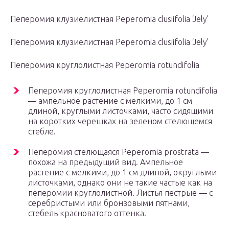
Пеперомия клузиелистная Peperomia clusiifolia ‘Jely’
Пеперомия клузиелистная Peperomia clusiifolia ‘Jely’
Пеперомия круглолистная Peperomia rotundifolia
Пеперомия круглолистная Peperomia rotundifolia
— ампельное растение с мелкими, до 1 см
длиной, круглыми листочками, часто сидящими
на коротких черешках на зеленом стелющемся
стебле.
Пеперомия стелющаяся Peperomia prostrata —
похожа на предыдущий вид. Ампельное
растение с мелкими, до 1 см длиной, округлыми
листочками, однако они не такие частые как на
пеперомии круглолистной. Листья пестрые — с
серебристыми или бронзовыми пятнами,
стебель красноватого оттенка.