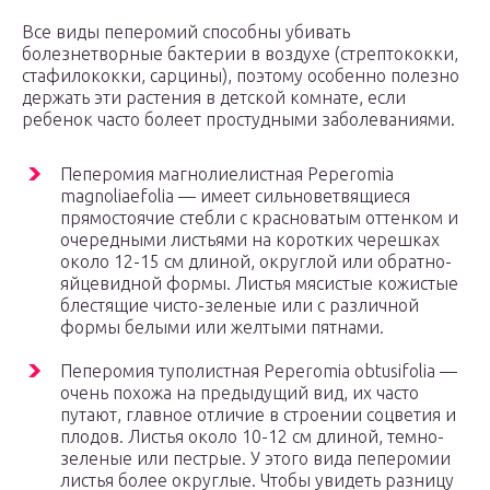
Все виды пеперомий способны убивать
болезнетворные бактерии в воздухе (стрептококки,
стафилококки, сарцины), поэтому особенно полезно
держать эти растения в детской комнате, если
ребенок часто болеет простудными заболеваниями.
Пеперомия магнолиелистная Peperomia
magnoliaefolia — имеет сильноветвящиеся
прямостоячие стебли с красноватым оттенком и
очередными листьями на коротких черешках
около 12-15 см длиной, округлой или обратно-
яйцевидной формы. Листья мясистые кожистые
блестящие чисто-зеленые или с различной
формы белыми или желтыми пятнами.
Пеперомия туполистная Peperomia obtusifolia —
очень похожа на предыдущий вид, их часто
путают, главное отличие в строении соцветия и
плодов. Листья около 10-12 см длиной, темно-
зеленые или пестрые. У этого вида пеперомии
листья более округлые. Чтобы увидеть разницу