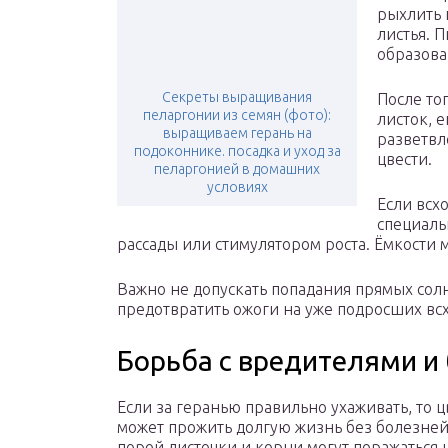
рыхлить 
листья. 
образова
Секреты выращивания
После то
пеларгонии из семян (фото):
листок, 
выращиваем герань на
разветвл
подоконнике. посадка и уход за
цвести.
пеларгонией в домашних
условиях
Если всх
специаль
рассады или стимулятором роста. Ёмкости 
Важно не допускать попадания прямых сол
предотвратить ожоги на уже подросших вс
Борьба с вредителями и
Если за геранью правильно ухаживать, то ц
может прожить долгую жизнь без болезней
порой листочки и корни могут поражаться 