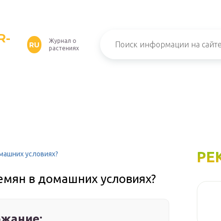
R-
Журнал о
RU
растениях
РЕ
омашних условиях?
емян в домашних условиях?
жание: