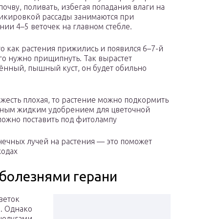
почву, поливать, избегая попадания влаги на
Пикировкой рассады занимаются при
нии 4–5 веточек на главном стебле.
го как растения прижились и появился 6–7-й
его нужно прищипнуть. Так вырастет
ённый, пышный куст, он будет обильно
ожесть плохая, то растение можно подкормить
ным жидким удобрением для цветочной
можно поставить под фитолампу
нечных лучей на растения — это поможет
ходах
 болезнями герани
веток
. Однако
недугами,