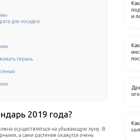
Как
под
мян
и 
рата для посадки
Как
виях
инс
по
живать герань
осенью
нии
Дре
ого
ндарь 2019 года?
Как
олжна осуществляться на убывающую луну. В
сол
рными, а сами растения окажутся очень