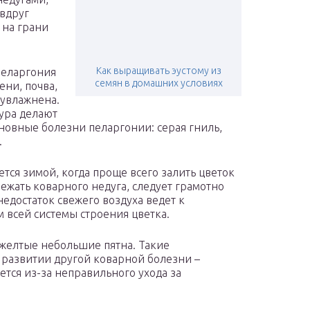
 вдруг
 на грани
Как выращивать эустому из
пеларгония
семян в домашних условиях
ени, почва,
еувлажнена.
ура делают
сновные болезни пеларгонии: серая гниль,
.
тся зимой, когда проще всего залить цветок
ежать коварного недуга, следует грамотно
едостаток свежего воздуха ведет к
 всей системы строения цветка.
 желтые небольшие пятна. Такие
 развитии другой коварной болезни –
ется из-за неправильного ухода за