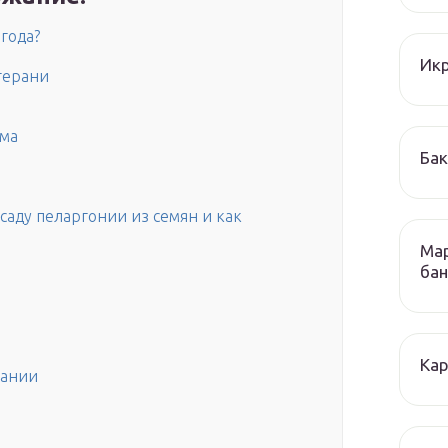
года?
Икр
герани
ома
Бак
саду пеларгонии из семян и как
Мар
бан
Кар
вании