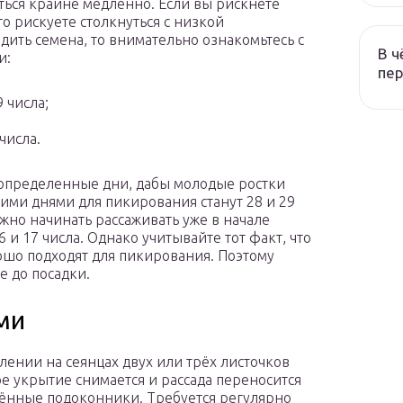
ться крайне медленно. Если вы рискнете
то рискуете столкнуться с низкой
ить семена, то внимательно ознакомьтесь с
В ч
и:
пер
9 числа;
 числа.
 определенные дни, дабы молодые ростки
ими днями для пикирования станут 28 и 29
ожно начинать рассаживать уже в начале
16 и 17 числа. Однако учитывайте тот факт, что
ошо подходят для пикирования. Поэтому
 до посадки.
ми
лении на сеянцах двух или трёх листочков
е укрытие снимается и рассада переносится
ённые подоконники. Требуется регулярно