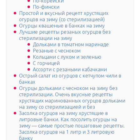
По-корейски
По-фински
Простой и вкусный рецепт хрустящих
огурцов на зиму (со стерилизацией)
Огурцы квашеные в банках на зиму
Лучшие рецепты резаных огурцов без
стерилизации на зиму
Дольками в томатном маринаде
Резаные с чесноком
Кольцами с луком и зеленью
С горчицей
Ассорти с резаными кабачками
Острый салат из огурцов с кетчупом чили в
банках
Огурцы дольками с чесноком на зиму без
стерилизации. Очень вкусные рецепты
хрустящих маринованных огурцов дольками
на зиму со стерилизацией и без
Засолка огурцов на зиму хрустящие в
литровые банки. Как посолить огурцы на
зиму — самые простые пошаговые рецепты.
Засолка огурцов на 1 литр и 3 литровую
банку