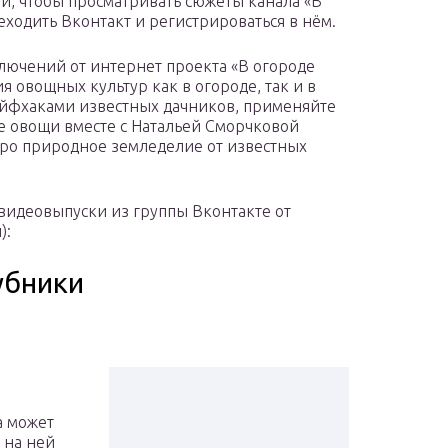
ти, чтобы просматривать сюжеты канала «В
еходить Вконтакт и регистрироваться в нём.
лючений от интернет проекта «В огороде
 овощных культур как в огороде, так и в
айфхаками известных дачников, применяйте
ые овощи вместе с Натальей Сморчковой
про природное земледелие от известных
видеовыпуски из группы Вконтакте от
):
убники
а может
 на ней