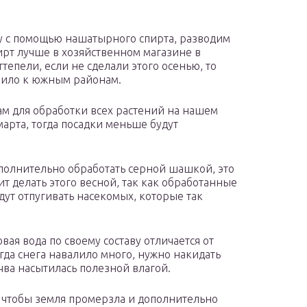
 с помощью нашатырного спирта, разводим
ирт лучше в хозяйственном магазине в
тепели, если не сделали этого осенью, то
нило к южным районам.
м для обработки всех растений на нашем
марта, тогда посадки меньше будут
полнительно обработать серной шашкой, это
т делать этого весной, так как обработанные
ут отпугивать насекомых, которые так
овая вода по своему составу отличается от
да снега навалило много, нужно накидать
чва насытилась полезной влагой.
, чтобы земля промерзла и дополнительно