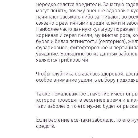
нередко селятся вредители. Зачастую садо
могут понять, почему внешне здоровые ку
начинают засыхать либо загнивают, во всех
связано с различными вредителями и забо
Наиболее часто данную культуру поражает 
корневая и серая гнили, мучнистая роса, к
бурая и белая пятнистости (септориоз), жел
фузариозное, фитофторозное и вертицил
увядание. Большинство из данных заболе
являются грибковыми
Чтобы клубника оставалась здоровой, дост
особое внимание уделить выбору подходя
Также немаловажное значение имеет опры
которое проводят в весеннее время и в ко
таки заболело, то его нужно будет опрыск
Если растение все-таки заболело, то его 
средств.