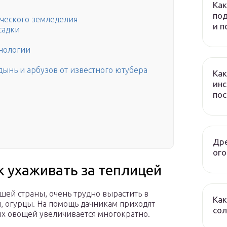
Как
под
ческого земледелия
и 
садки
нологии
ынь и арбузов от известного ютубера
Как
инс
по
Дре
ого
к ухаживать за теплицей
шей страны, очень трудно вырастить в
Как
, огурцы. На помощь дачникам приходят
сол
х овощей увеличивается многократно.