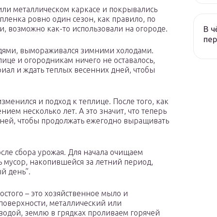
или металлическом каркасе и покрывались
ленка ровно один сезон, как правило, по
В ч
 и, возможно как-то использовали на огороде.
пер
дями, вымораживался зимними холодами.
ице и огородникам ничего не оставалось,
иал и ждать теплых весенних дней, чтобы
зменился и подход к теплице. После того, как
ием несколько лет. А это значит, что теперь
 ней, чтобы продолжать ежегодно выращивать
осле сбора урожая. Для начала очищаем
ь мусор, накопившейся за летний период,
й день”.
ростого – это хозяйственное мыло и
поверхности, металлический или
водой, землю в грядках проливаем горячей