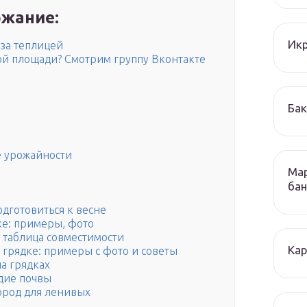
жание:
Икр
 за теплицей
лой площади? Смотрим группу Вконтакте
Бак
е урожайности
Мар
бан
одготовиться к весне
ке: примеры, фото
– таблица совместимости
Кар
грядке: примеры с фото и советы
а грядках
дие почвы
ород для ленивых