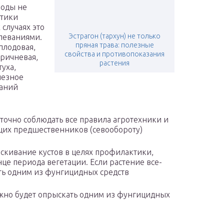
воды не
стики
 случаях это
Эстрагон (тархун) не только
леваниями.
пряная трава: полезные
плодовая,
свойства и противопоказания
оричневая,
растения
туха,
лезное
ваний
аточно соблюдать все правила агротехники и
щих предшественников (севообороту)
скивание кустов в целях профилактики,
нце периода вегетации. Если растение все-
ать одним из фунгицидных средств
нужно будет опрыскать одним из фунгицидных