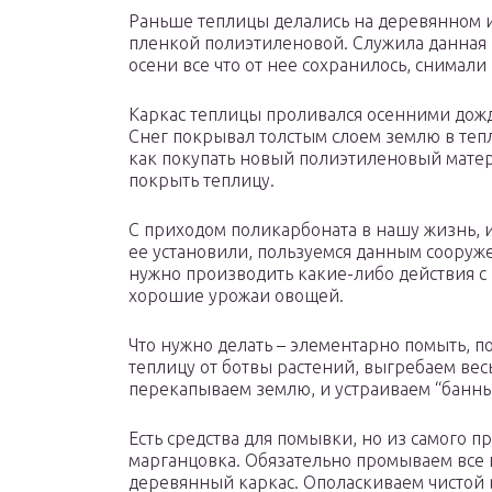
Раньше теплицы делались на деревянном 
пленкой полиэтиленовой. Служила данная п
осени все что от нее сохранилось, снимали
Каркас теплицы проливался осенними дож
Снег покрывал толстым слоем землю в тепл
как покупать новый полиэтиленовый матер
покрыть теплицу.
С приходом поликарбоната в нашу жизнь, и
ее установили, пользуемся данным сооружен
нужно производить какие-либо действия с
хорошие урожаи овощей.
Что нужно делать – элементарно помыть, п
теплицу от ботвы растений, выгребаем вес
перекапываем землю, и устраиваем “банны
Есть средства для помывки, но из самого п
марганцовка. Обязательно промываем все 
деревянный каркас. Ополаскиваем чистой 