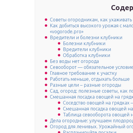
Содер
Советы огородникам, как ухаживать
Как добиться высокого урожая с ма
«vogorode.pro»
Вредители и болезни клубники
Болезни клубники
Вредители клубники
Обработка клубники
Без воды нет огорода
Севооборот — обязательное услови
Главное требование к участку
Работать меньше, отдыхать больше
Разные цели – разные огороды
Сад, огород: полезные советы, как п
Смешанная посадка овощей на гряд
Соседство овощей на грядках 
Смешанная посадка овощей на 
Таблица севооборота овощей н
Дела огородные: улучшаем плодоро
Огород для ленивых. Урожайный ог
Распланируйте посадки