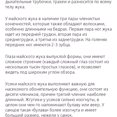
дыхательные трубочки, трахеи и разносится по всему
телу жука.
У майского жука в наличии три пары членистых
конечностей, которые также обладают волосками,
особенно длинными на бедрах. Первая пара ног жука
идет из передней грудки, вторая пара из
среднегрудки, а третья из заднегрудки. На голенях
передних ног имеются 2-3 зубца.
Глаза майского жука выпуклой формы, они имеют
сложное строение (каждый сложный глаз состоит из
нескольких тысяч простых глазков), и позволяет
видеть под широким углом обзора.
Усики майского жука выполняют важную для
насекомого обонятельную функцию, они состоят из
десяти члеников, причем третий членик наиболее
длинный. Жгутики у усиков сильно изогнуты, в
целом они чем-то напоминают булаву или веер. У
самцов такая «булава» более изогнута и имеет
больший размер, нежели у самок.