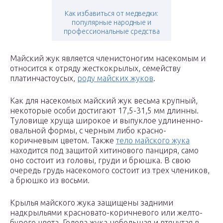
Как избавиться от медведки:
популярные народные и
профессиональные средства
Майский жук является членистоногим насекомым и
относится к отряду жесткокрылых, семейству
платинчастоусых,
роду майских жуков
.
Как для насекомых майский жук весьма крупный,
некоторые особи достигают 17,5-31,5 мм длинны.
Туловище хруща широкое и выпуклое удлиненно-
овальной формы, с черным либо красно-
коричневым цветом. Также
тело майского жука
находится под защитой хитинового панциря, само
оно состоит из головы, груди и брюшка. В свою
очередь грудь насекомого состоит из трех члеников,
а брюшко из восьми.
Крылья майского жука защищены задними
надкрыльями красновато-коричневого или желто-
бурого цвета. Голова жука небольшая и втянутая в