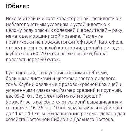
Юбиляр
Исключительный сорт характерен выносливостью к
неблагоприятным условиям и устойчивостью к
целому ряду опасных болезней и вредителей – раку,
нематоде, морщинистой мозаике. Растение
практически не поражается фитофторой. Картофель
относят к раннеспелой категории, урожай пригоден
к уборке на 60–70 сутки после посадки, ботва
полегает через 90 суток.
Куст средний, с полупрямостоячими стеблями,
большими листьями и цветками светло-лилового
тона. Клубни овальные с розово-красной кожицей и
умеренными глазками. Размер средний и крупный,
вес 95–210 г. Вкус желтой мякоти хороший.
Урожайность колеблется от условий выращивания и
составляет 16–36 кг с 10 кв. м, максимально убирают
до 41 кг с 10 кв. м. Выращивание рекомендовано для
хозяйств Восточной Сибири и Дальнего Востока.