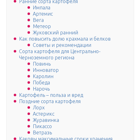
Ранние сорта картофеля
Импала
Артемис
Вега
Метеор
Жуковский ранний
Как повысить долю крахмала и белков
Советы и рекомендации
Сорта картофеля для Центрально-
Черноземного региона
Повинь
Инноватор
Каролин
Победа
Нарочь
Картофель – польза и вред
Поздние сорта картофеля
Лорх
Астерикс
Журавинка
Пикассо
Ветразь
Каковы максимальные сроки хранения