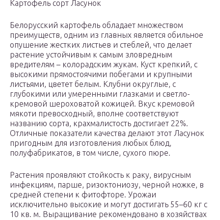
Картофель сорт Ласунок
Белорусский картофель обладает множеством
преимуществ, одним из главных является обильное
опушение жестких листьев и стеблей, что делает
растение устойчивым к самым зловредным
вредителям – колорадским жукам. Куст крепкий, с
высокими прямостоячими побегами и крупными
листьями, цветет белым. Клубни округлые, с
глубокими или умеренными глазками и светло-
кремовой шероховатой кожицей. Вкус кремовой
мякоти превосходный, вполне соответствуют
названию сорта, крахмалистость достигает 22%.
Отличные показатели качества делают этот Ласунок
пригодным для изготовления любых блюд,
полуфабрикатов, в том числе, сухого пюре.
Растения проявляют стойкость к раку, вирусным
инфекциям, парше, ризоктониозу, черной ножке, в
средней степени к фитофторе. Урожаи
исключительно высокие и могут достигать 55–60 кг с
10 кв. м. Выращивание рекомендовано в хозяйствах