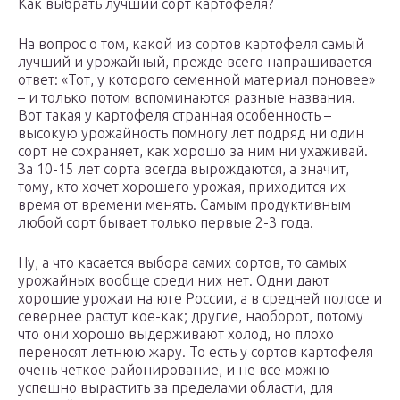
Как выбрать лучший сорт картофеля?
На вопрос о том, какой из сортов картофеля самый
лучший и урожайный, прежде всего напрашивается
ответ: «Тот, у которого семенной материал поновее»
– и только потом вспоминаются разные названия.
Вот такая у картофеля странная особенность –
высокую урожайность помногу лет подряд ни один
сорт не сохраняет, как хорошо за ним ни ухаживай.
За 10-15 лет сорта всегда вырождаются, а значит,
тому, кто хочет хорошего урожая, приходится их
время от времени менять. Самым продуктивным
любой сорт бывает только первые 2-3 года.
Ну, а что касается выбора самих сортов, то самых
урожайных вообще среди них нет. Одни дают
хорошие урожаи на юге России, а в средней полосе и
севернее растут кое-как; другие, наоборот, потому
что они хорошо выдерживают холод, но плохо
переносят летнюю жару. То есть у сортов картофеля
очень четкое районирование, и не все можно
успешно вырастить за пределами области, для