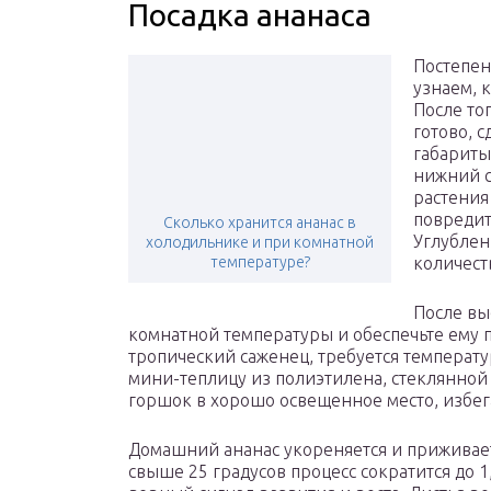
Посадка ананаса
Постепен
узнаем, 
После тог
готово, с
габариты
нижний с
растения
повредит
Сколько хранится ананас в
Углублен
холодильнике и при комнатной
температуре?
количест
После вы
комнатной температуры и обеспечьте ему 
тропический саженец, требуется температур
мини-теплицу из полиэтилена, стеклянной
горшок в хорошо освещенное место, избег
Домашний ананас укореняется и приживает
свыше 25 градусов процесс сократится до 1