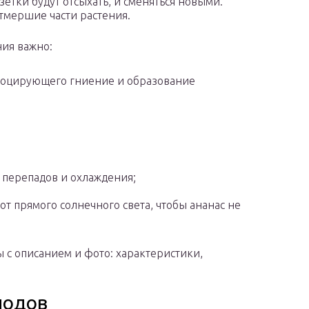
зетки будут отсыхать, и сменяться новыми.
отмершие части растения.
ния важно:
овоцирующего гниение и образование
 перепадов и охлаждения;
т прямого солнечного света, чтобы ананас не
ы с описанием и фото: характеристики,
лодов