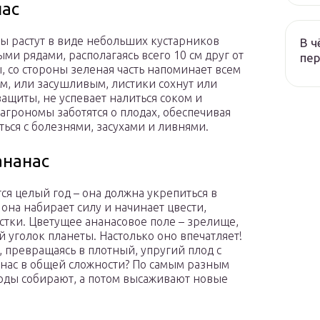
нас
сы растут в виде небольших кустарников
В ч
ми рядами, располагаясь всего 10 см друг от
пер
, со стороны зеленая часть напоминает всем
м, или засушливым, листики сохнут или
ащиты, не успевает налиться соком и
агрономы заботятся о плодах, обеспечивая
ься с болезнями, засухами и ливнями.
ананас
ся целый год – она должна укрепиться в
 она набирает силу и начинает цвести,
стки. Цветущее ананасовое поле – зрелище,
 уголок планеты. Настолько оно впечатляет!
 превращаясь в плотный, упругий плод с
нас в общей сложности? По самым разным
плоды собирают, а потом высаживают новые