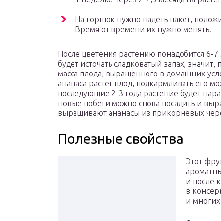
На горшок нужно надеть пакет, положи
Время от времени их нужно менять.
После цветения растению понадобится 6-7 
будет источать сладковатый запах, значит,
масса плода, выращенного в домашних услови
ананаса растет плод, подкармливать его м
последующие 2-3 года растение будет нара
новые побеги можно снова посадить и выра
выращивают ананасы из прикорневых чере
Полезные свойства
Этот фру
ароматны
и после 
в консер
и многих