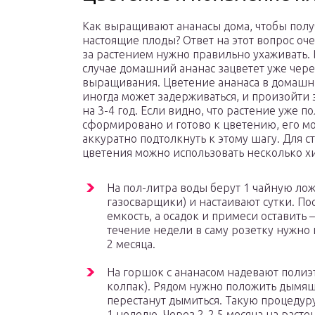
Как выращивают ананасы дома, чтобы полу
настоящие плоды? Ответ на этот вопрос оче
за растением нужно правильно ухаживать. 
случае домашний ананас зацветет уже через
выращивания. Цветение ананаса в домашн
иногда может задерживаться, и произойти 
на 3-4 год. Если видно, что растение уже п
сформировано и готово к цветению, его м
аккуратно подтолкнуть к этому шагу. Для 
цветения можно использовать несколько х
На пол-литра воды берут 1 чайную лож
газосварщики) и настаивают сутки. По
емкость, а осадок и примеси оставить 
течение недели в саму розетку нужно н
2 месяца.
На горшок с ананасом надевают полиэт
колпак). Рядом нужно положить дымящи
перестанут дымиться. Такую процедур
1 неделю. Через 2-2,5 месяца на расте