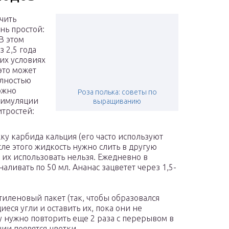
чить
нь простой:
В этом
 2,5 года
их условиях
это может
олностью
ожно
Роза полька: советы по
стимуляции
выращиванию
итростей:
ку карбида кальция (его часто используют
сле этого жидкость нужно слить в другую
– их использовать нельзя. Ежедневно в
аливать по 50 мл. Ананас зацветет через 1,5-
иленовый пакет (так, чтобы образовался
еся угли и оставить их, пока они не
у нужно повторить еще 2 раза с перерывом в
нии появятся цветки.