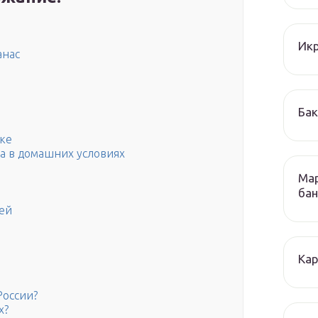
Икр
анас
Бак
ке
са в домашних условиях
Мар
бан
ней
Кар
России?
х?