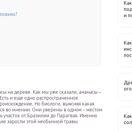
Как
под
словиях?
и 
Как
инс
по
Дре
ого
асы на дереве. Как мы уже сказали, ананасы –
. Есть и еще одно распространенное
оисхождение. Но биологи, выясняя какая
тся во мнении. Они уверены в одном – местом
 участок от Бразилии до Парагвая. Именно
Как
ие заросли этой необычной травы.
сол