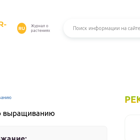
R-
Журнал о
RU
растениях
РЕ
иванию
по выращиванию
жание: