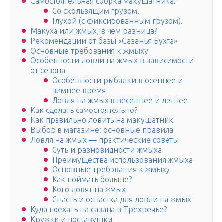
Самостоятельная сборка макушатника.
Со скользящим грузом.
Глухой (с фиксированным грузом).
Макуха или жмых, в чем разница?
Рекомендации от базы «Сазанья Бухта»
Основные требования к жмыху
Особенности ловли на жмых в зависимости
от сезона
Особенности рыбалки в осеннее и
зимнее время
Ловля на жмых в весеннее и летнее
Как сделать самостоятельно?
Как правильно ловить на макушатник
Выбор в магазине: основные правила
Ловля на жмых — практические советы
Суть и разновидности жмыха
Преимущества использования жмыха
Основные требования к жмыху
Как поймать больше?
Кого ловят на жмых
Снасть и оснастка для ловли на жмых
Куда поехать на сазана в Трехречье?
Кружки и поставушки