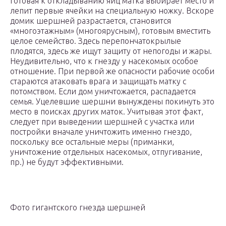
готовая к откладыванию яиц матка выбирает место и
лепит первые ячейки на специальную ножку. Вскоре
домик шершней разрастается, становится
«многоэтажным» (многоярусным), готовым вместить
целое семейство. Здесь перепончатокрылые
плодятся, здесь же ищут защиту от непогоды и жары.
Неудивительно, что к гнезду у насекомых особое
отношение. При первой же опасности рабочие особи
стараются атаковать врага и защищать матку с
потомством. Если дом уничтожается, распадается
семья. Уцелевшие шершни вынуждены покинуть это
место в поисках других маток. Учитывая этот факт,
следует при выведении шершней с участка или
постройки вначале уничтожить именно гнездо,
поскольку все остальные меры (приманки,
уничтожение отдельных насекомых, отпугивание,
пр.) не будут эффективными.
Фото гигантского гнезда шершней