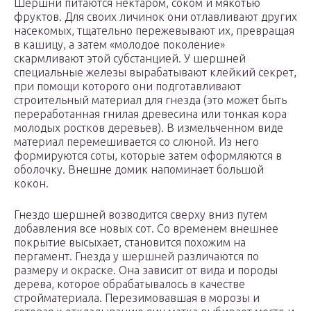
Шершни питаются нектаром, соком и мякотью
фруктов. Для своих личинок они отлавливают других
насекомых, тщательно пережевывают их, превращая
в кашицу, а затем «молодое поколение»
скармливают этой субстанцией. У шершней
специальные железы вырабатывают клейкий секрет,
при помощи которого они подготавливают
строительный материал для гнезда (это может быть
переработанная гнилая древесина или тонкая кора
молодых ростков деревьев). В измельченном виде
материал перемешивается со слюной. Из него
формируются соты, которые затем оформляются в
оболочку. Внешне домик напоминает большой
кокон.
Гнездо шершней возводится сверху вниз путем
добавления все новых сот. Со временем внешнее
покрытие высыхает, становится похожим на
пергамент. Гнезда у шершней различаются по
размеру и окраске. Она зависит от вида и породы
дерева, которое обрабатывалось в качестве
стройматериала. Перезимовавшая в морозы и