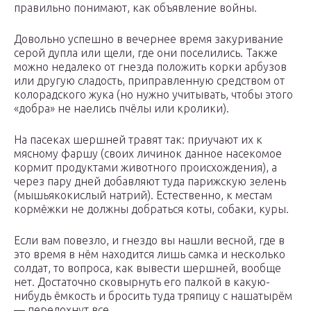
правильно понимают, как объявление войны.
Довольно успешно в вечернее время закуривание
серой дупла или щели, где они поселились. Также
можно недалеко от гнезда положить корки арбузов
или другую сладость, приправленную средством от
колорадского жука (но нужно учитывать, чтобы этого
«добра» не наелись пчёлы или кролики).
На пасеках шершней травят так: приучают их к
мясному фаршу (своих личинок данное насекомое
кормит продуктами животного происхождения), а
через пару дней добавляют туда парижскую зелень
(мышьякокислый натрий). Естественно, к местам
кормёжки не должны добраться коты, собаки, куры.
Если вам повезло, и гнездо вы нашли весной, где в
это время в нём находится лишь самка и несколько
солдат, то вопроса, как вывести шершней, вообще
нет. Достаточно сковырнуть его палкой в какую-
нибудь ёмкость и бросить туда тряпицу с нашатырём
— передохнут все.