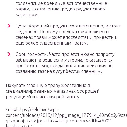
голландские бренды, а вот отечественные
марки, к сожалению, редко радуют своим
качеством.
Цена. Хороший продукт, соответственно, и стоит
недешево. Поэтому попытка сэкономить на
семенах травы может впоследствии привести к
еще более существенным тратам.
Срок годности. Часто про этот нюанс попросту
забывают, а ведь если материал оказывается
просроченным, все дальнейшие действия по
созданию газона будут бессмысленными.
Покупать газонную траву желательно в
специализированных магазинах с хорошей
репутацией и высоким рейтингом.
src=»https://selo.live/wp-
content/uploads/2019/12/pp_image_127914_40m0c6y6sts
gazonnoj-travy.jpg» class=»aligncenter» width=»670″
height=»350″