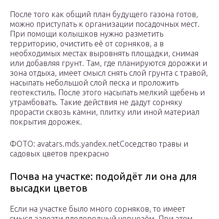
После того как общий план будущего газона готов,
можно приступать к организации посадочных мест.
При помощи колышков нужно разметить
территорию, очистить её от сорняков, а в
необходимых местах выровнять площадки, снимая
или добавляя грунт. Там, где планируются дорожки и
зона отдыха, имеет смысл снять слой грунта с травой,
насыпать небольшой слой песка и проложить
геотекстиль. После этого насыпать мелкий щебень и
утрамбовать. Такие действия не дадут сорняку
прорасти сквозь камни, плитку или иной материал
покрытия дорожек.
ФОТО: avatars.mds.yandex.netСоседство травы и
садовых цветов прекрасно
Почва на участке: подойдёт ли она для
высадки цветов
Если на участке было много сорняков, то имеет
смысл завезти плодородный чернозём. При этом