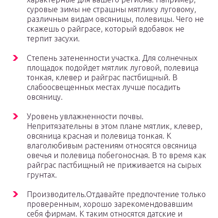
суровые зимы не страшны мятлику луговому,
различным видам овсяницы, полевицы. Чего не
скажешь о райграсе, который вдобавок не
терпит засухи.
Степень затененности участка. Для солнечных
площадок подойдет мятлик луговой, полевица
тонкая, клевер и райграс пастбищный. В
слабоосвещенных местах лучше посадить
овсяницу.
Уровень увлажненности почвы.
Непритязательны в этом плане мятлик, клевер,
овсяница красная и полевица тонкая. К
влаголюбивым растениям относятся овсяница
овечья и полевица побегоносная. В то время как
райграс пастбищный не приживается на сырых
грунтах.
Производитель.Отдавайте предпочтение только
проверенным, хорошо зарекомендовавшим
себя фирмам. К таким относятся датские и