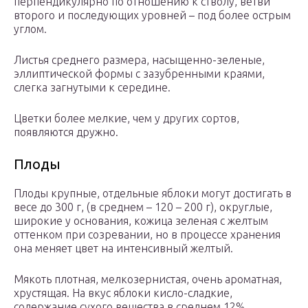
перпендикулярно по отношению к стволу, ветви
второго и последующих уровней – под более острым
углом.
Листья среднего размера, насыщенно-зеленые,
эллиптической формы с зазубренными краями,
слегка загнутыми к середине.
Цветки более мелкие, чем у других сортов,
появляются дружно.
Плоды
Плоды крупные, отдельные яблоки могут достигать в
весе до 300 г, (в среднем – 120 – 200 г), округлые,
широкие у основания, кожица зеленая с желтым
оттенком при созревании, но в процессе хранения
она меняет цвет на интенсивный желтый.
Мякоть плотная, мелкозернистая, очень ароматная,
хрустящая. На вкус яблоки кисло-сладкие,
содержание сухого вещества в среднем 12%.