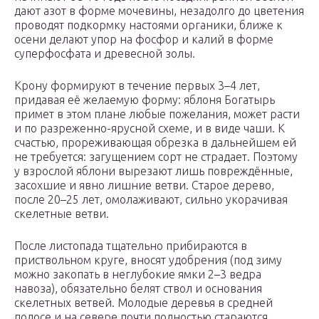
дают азот в форме мочевины, незадолго до цветения
проводят подкормку настоями органики, ближе к
осени делают упор на фосфор и калий в форме
суперфосфата и древесной золы.
Крону формируют в течение первых 3–4 лет,
придавая её желаемую форму: яблоня Богатырь
примет в этом плане любые пожелания, может расти
и по разреженно-ярусной схеме, и в виде чаши. К
счастью, прореживающая обрезка в дальнейшем ей
не требуется: загущением сорт не страдает. Поэтому
у взрослой яблони вырезают лишь повреждённые,
засохшие и явно лишние ветви. Старое дерево,
после 20–25 лет, омолаживают, сильно укорачивая
скелетные ветви.
После листопада тщательно прибираются в
приствольном круге, вносят удобрения (под зиму
можно закопать в неглубокие ямки 2–3 ведра
навоза), обязательно белят ствол и основания
скелетных ветвей. Молодые деревья в средней
полосе и на севере почти полностью стараются