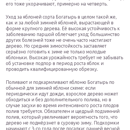
его тоже укорачивают, примерно на четверть.
Уход за яблоней сорта Богатырь в целом такой же,
как и за любой зимней яблоней, вырастающей в
форме крупного дерева. Её высокая устойчивость к
заболеванию паршой облегчает уход; большинство
других болезней тоже не очень часто настигают
дерево. Но средняя зимостойкость заставляет
серьёзно готовить к зиме не только молодые
яблоньки. Высокая урожайность требует не забывать
об установке подпор в период роста яблок и
проводить квалифицированную обрезку.
Поливают и подкармливают яблоню Богатырь по
обычной для зимней яблони схеме: если
периодически идут дожди, взрослое дерево может
обходиться и без дополнительного полива, но в
случае засухи во время интенсивного роста плодов
полив требуется. Обязателен и щедрый подзимний
полив, который увеличивает вероятность того, что
дерево не подмёрзнет в суровую зиму. Подкормки
начинают с 3-го года после посадки: ранней весной